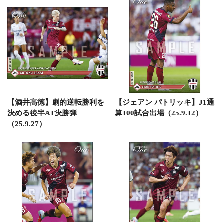
【酒井高徳】劇的逆転勝利を
【ジェアン パトリッキ】J1通
決める後半AT決勝弾
算100試合出場（25.9.12）
（25.9.27）