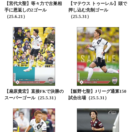
【宮代大聖】等々力で古巣相
【マテウス トゥーレル】頭で
手に恩返しの2ゴール
押し込む先制ゴール
（25.6.21）
（25.5.31）
【扇原貴宏】直接FKで決勝の
【飯野七聖】Jリーグ通算150
スーパーゴール（25.5.31）
試合出場（25.5.31）