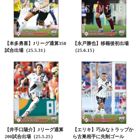
【本多勇喜】Jリーグ通算350
【永戸勝也】移籍後初出場
試合出場（25.5.31）
（25.6.15）
【井手口陽介】Jリーグ通算
【エリキ】巧みなトラップか
200試合出場（25.5.25）
ら古巣相手に先制ゴール