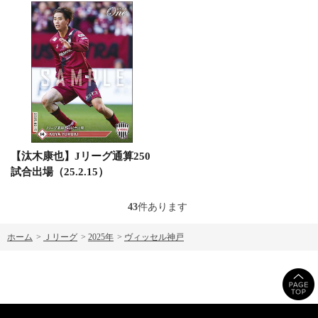
【汰木康也】Jリーグ通算250
試合出場（25.2.15）
43
件あります
ホーム
>
Ｊリーグ
>
2025年
>
ヴィッセル神戸