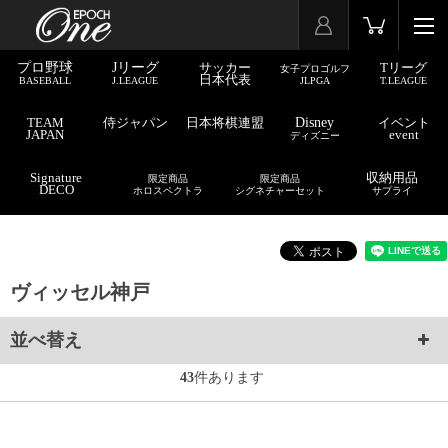
プロ野球
Jリーグ
サッカー
Tリーグ
女子プロゴルフ
日本代表
BASEBALL
J.LEAGUE
JLPGA
T.LEAGUE
TEAM
侍ジャパン
日本将棋連盟
Disney
イベント
JAPAN
event
ディズニー
Signature
収納用品
限定商品
限定商品
DECO
ホロスペクトラ
シグネチャーセット
サプライ
ヴィッセル神戸
並べ替え
43
件あります