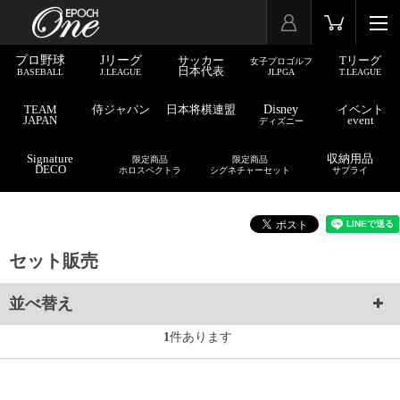
プロ野球
Jリーグ
サッカー
Tリーグ
女子プロゴルフ
日本代表
BASEBALL
J.LEAGUE
JLPGA
T.LEAGUE
TEAM
侍ジャパン
日本将棋連盟
Disney
イベント
JAPAN
event
ディズニー
Signature
収納用品
限定商品
限定商品
DECO
ホロスペクトラ
シグネチャーセット
サプライ
セット販売
並べ替え
1
件あります