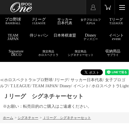
プロ野球
Jリーグ
サッカー
Tリーグ
女子プロゴルフ
日本代表
BASEBALL
J.LEAGUE
JLPGA
T.LEAGUE
TEAM
侍ジャパン
日本将棋連盟
Disney
イベント
JAPAN
event
ディズニー
Signature
収納用品
限定商品
限定商品
DECO
ホロスペクトラ
シグネチャーセット
サプライ
≪ホロスペクトラ≫
プロ野球/
Jリーグ/
サッカー日本代表/
女子プロゴ
ルフ/
T.LEAGUE/
TEAM JAPAN/
Disney/
イベント/
ホロスペクトラLight
Ｊリーグ シグネチャーセット
※お願い：転売目的のご購入はご遠慮ください。
ホーム
>
シグネチャー
>
Ｊリーグ シグネチャーセット