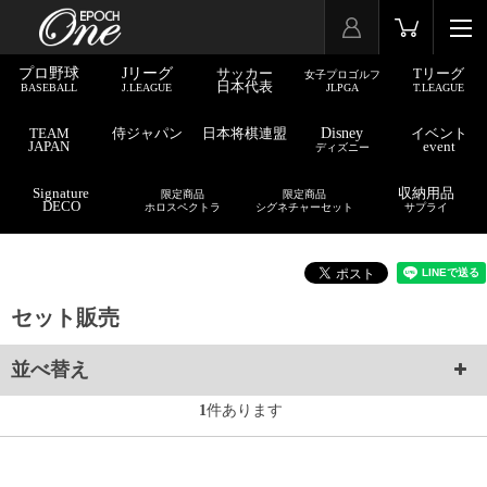
プロ野球
Jリーグ
サッカー
Tリーグ
女子プロゴルフ
日本代表
BASEBALL
J.LEAGUE
JLPGA
T.LEAGUE
TEAM
侍ジャパン
日本将棋連盟
Disney
イベント
JAPAN
event
ディズニー
Signature
収納用品
限定商品
限定商品
DECO
ホロスペクトラ
シグネチャーセット
サプライ
セット販売
並べ替え
1
件あります