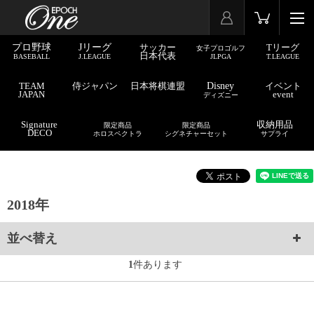
プロ野球
Jリーグ
サッカー
Tリーグ
女子プロゴルフ
日本代表
BASEBALL
J.LEAGUE
JLPGA
T.LEAGUE
TEAM
侍ジャパン
日本将棋連盟
Disney
イベント
JAPAN
event
ディズニー
Signature
収納用品
限定商品
限定商品
DECO
ホロスペクトラ
シグネチャーセット
サプライ
2018年
並べ替え
1
件あります