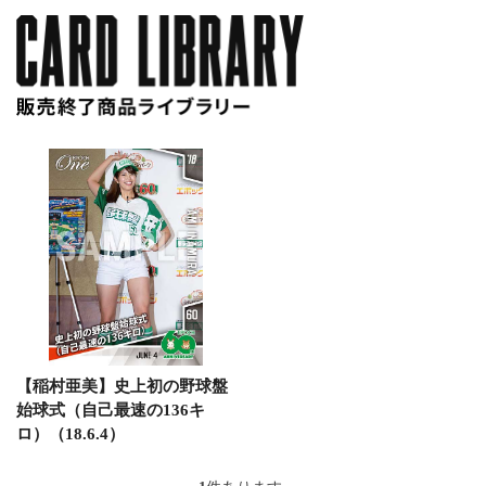
【稲村亜美】史上初の野球盤
始球式（自己最速の136キ
ロ）（18.6.4）