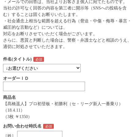
・メールでの回答は、当社よりお客さま個人に宛てたものです。
当社の許可なく回答の内容を第三者に開示等（SNSへの投稿を含
む）することは固くお断りいたします。
・社会通念上相当な範囲を超える行為（脅迫・中傷・侮辱・暴言・
威圧的な言動など）については、
対応をお断りさせていただく場合がございます。
さらに、悪質と判断した場合は、警察・弁護士などと相談のうえ、
適切に対処させていただきます。
件名(タイトル)
オーダーＩＤ
商品名
【髙橋遥人】プロ初登板・初勝利（セ・リーグ新人一番乗り）
（18.4.11）
（3枚 ￥1350）
お問い合わせ時氏名
［姓］