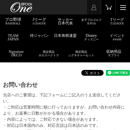
プロ野球
Jリーグ
サッカー
Tリーグ
女子プロゴルフ
日本代表
BASEBALL
J.LEAGUE
JLPGA
T.LEAGUE
TEAM
侍ジャパン
日本将棋連盟
Disney
イベント
JAPAN
event
ディズニー
Signature
収納用品
限定商品
限定商品
DECO
ホロスペクトラ
シグネチャーセット
サプライ
お問い合わせ
当店へのご要望は、下記フォームにご記入のうえ送信してくださ
い。
・ご対応は営業時間に順に行っておりますが、お問い合わせ内容に
より、お返事に日数がかかる場合があります。
・内容によっては、ご対応できない場合があります。
・対応は日本国内のみ、対応言語は日本語のみです。