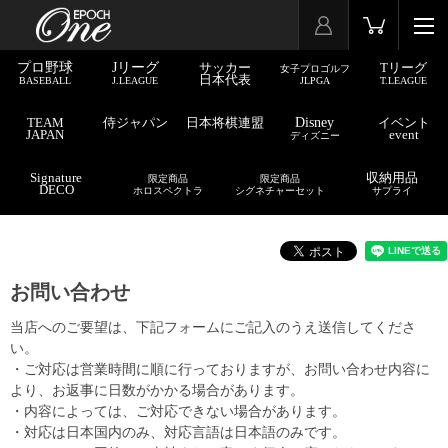
プロ野球
Jリーグ
サッカー
Tリーグ
女子プロゴルフ
日本代表
BASEBALL
J.LEAGUE
JLPGA
T.LEAGUE
TEAM
侍ジャパン
日本将棋連盟
Disney
イベント
JAPAN
event
ディズニー
Signature
収納用品
限定商品
限定商品
DECO
ホロスペクトラ
シグネチャーセット
サプライ
お問い合わせ
当店へのご要望は、下記フォームにご記入のうえ送信してくださ
い。
・ご対応は営業時間に順に行っておりますが、お問い合わせ内容に
より、お返事に日数がかかる場合があります。
・内容によっては、ご対応できない場合があります。
・対応は日本国内のみ、対応言語は日本語のみです。