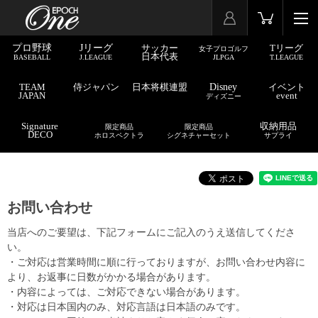
プロ野球
Jリーグ
サッカー
Tリーグ
女子プロゴルフ
日本代表
BASEBALL
J.LEAGUE
JLPGA
T.LEAGUE
TEAM
侍ジャパン
日本将棋連盟
Disney
イベント
JAPAN
event
ディズニー
Signature
収納用品
限定商品
限定商品
DECO
ホロスペクトラ
シグネチャーセット
サプライ
お問い合わせ
当店へのご要望は、下記フォームにご記入のうえ送信してくださ
い。
・ご対応は営業時間に順に行っておりますが、お問い合わせ内容に
より、お返事に日数がかかる場合があります。
・内容によっては、ご対応できない場合があります。
・対応は日本国内のみ、対応言語は日本語のみです。