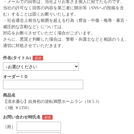
・メールでの回答は、当社よりお客さま個人に宛てたものです。
当社の許可なく回答の内容を第三者に開示等（SNSへの投稿を含
む）することは固くお断りいたします。
・社会通念上相当な範囲を超える行為（脅迫・中傷・侮辱・暴言・
威圧的な言動など）については、
対応をお断りさせていただく場合がございます。
さらに、悪質と判断した場合は、警察・弁護士などと相談のうえ、
適切に対処させていただきます。
件名(タイトル)
オーダーＩＤ
商品名
【清水優心】自身初の逆転満塁ホームラン（18.5.3）
（3枚 ￥1350）
お問い合わせ時氏名
［姓］