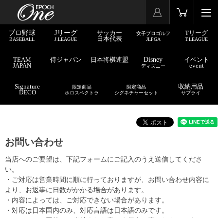
プロ野球
Jリーグ
サッカー
Tリーグ
女子プロゴルフ
日本代表
BASEBALL
J.LEAGUE
JLPGA
T.LEAGUE
TEAM
侍ジャパン
日本将棋連盟
Disney
イベント
JAPAN
event
ディズニー
Signature
収納用品
限定商品
限定商品
DECO
ホロスペクトラ
シグネチャーセット
サプライ
お問い合わせ
当店へのご要望は、下記フォームにご記入のうえ送信してくださ
い。
・ご対応は営業時間に順に行っておりますが、お問い合わせ内容に
より、お返事に日数がかかる場合があります。
・内容によっては、ご対応できない場合があります。
・対応は日本国内のみ、対応言語は日本語のみです。