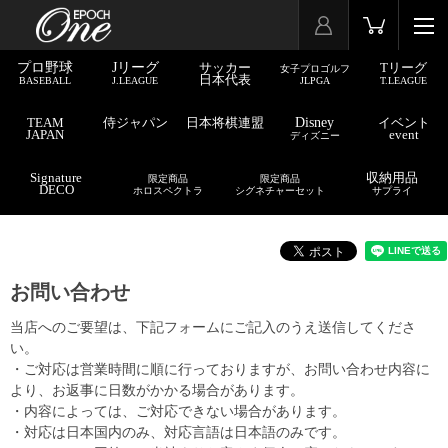
プロ野球
Jリーグ
サッカー
Tリーグ
女子プロゴルフ
日本代表
BASEBALL
J.LEAGUE
JLPGA
T.LEAGUE
TEAM
侍ジャパン
日本将棋連盟
Disney
イベント
JAPAN
event
ディズニー
Signature
収納用品
限定商品
限定商品
DECO
ホロスペクトラ
シグネチャーセット
サプライ
お問い合わせ
当店へのご要望は、下記フォームにご記入のうえ送信してくださ
い。
・ご対応は営業時間に順に行っておりますが、お問い合わせ内容に
より、お返事に日数がかかる場合があります。
・内容によっては、ご対応できない場合があります。
・対応は日本国内のみ、対応言語は日本語のみです。