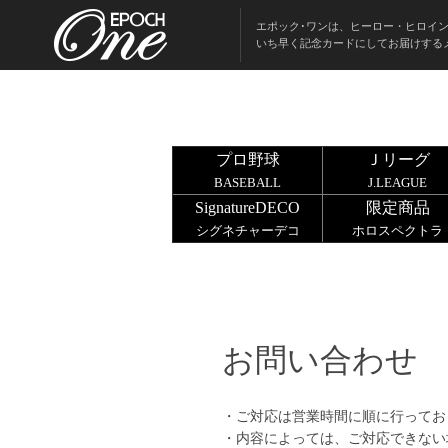
エポック･ワンは、ヒーロー・ヒロイ
いち早く記念カードにしてお届けする
プロ野球
Ｊリーグ
BASEBALL
J.LEAGUE
SignatureDECO
限定商品
シグネチャーデコ
ホロスペクトラ
お問い合わせ
・ご対応は営業時間に順に行ってお
・内容によっては、ご対応できない