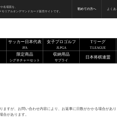
ンや名場面を、
初めての方へ
よくあ
メモリアルオンデマンドカード販売サイトです。
サッカー日本代表
女子プロゴルフ
Tリーグ
JFA
JLPGA
T.LEAGUE
限定商品
収納用品
日本将棋連盟
シグネチャーセット
サプライ
りますが、お問い合わせ内容により、お返事に日数がかかる場合があり
場合があります。