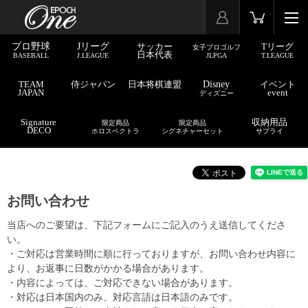
プロ野球
Jリーグ
サッカー
Tリーグ
女子プロゴルフ
日本代表
BASEBALL
J.LEAGUE
JLPGA
T.LEAGUE
TEAM
侍ジャパン
日本将棋連盟
Disney
イベント
JAPAN
event
ディズニー
Signature
収納用品
限定商品
限定商品
DECO
ホロスペクトラ
シグネチャーセット
サプライ
お問い合わせ
当店へのご要望は、下記フォームにご記入のうえ送信してくださ
い。
・ご対応は営業時間に順に行っておりますが、お問い合わせ内容に
より、お返事に日数がかかる場合があります。
・内容によっては、ご対応できない場合があります。
・対応は日本国内のみ、対応言語は日本語のみです。