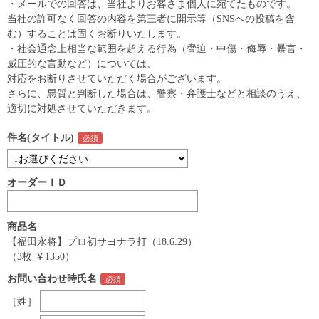
・メールでの回答は、当社よりお客さま個人に宛てたものです。
当社の許可なく回答の内容を第三者に開示等（SNSへの投稿を含
む）することは固くお断りいたします。
・社会通念上相当な範囲を超える行為（脅迫・中傷・侮辱・暴言・
威圧的な言動など）については、
対応をお断りさせていただく場合がございます。
さらに、悪質と判断した場合は、警察・弁護士などと相談のうえ、
適切に対処させていただきます。
件名(タイトル)
オーダーＩＤ
商品名
【福田永将】プロ初サヨナラ打（18.6.29）
（3枚 ￥1350）
お問い合わせ時氏名
［姓］