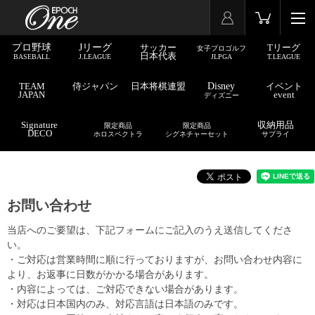
プロ野球
Jリーグ
サッカー
Tリーグ
女子プロゴルフ
日本代表
BASEBALL
J.LEAGUE
JLPGA
T.LEAGUE
TEAM
侍ジャパン
日本将棋連盟
Disney
イベント
JAPAN
event
ディズニー
Signature
収納用品
限定商品
限定商品
DECO
ホロスペクトラ
シグネチャーセット
サプライ
お問い合わせ
当店へのご要望は、下記フォームにご記入のうえ送信してくださ
い。
・ご対応は営業時間に順に行っておりますが、お問い合わせ内容に
より、お返事に日数がかかる場合があります。
・内容によっては、ご対応できない場合があります。
・対応は日本国内のみ、対応言語は日本語のみです。