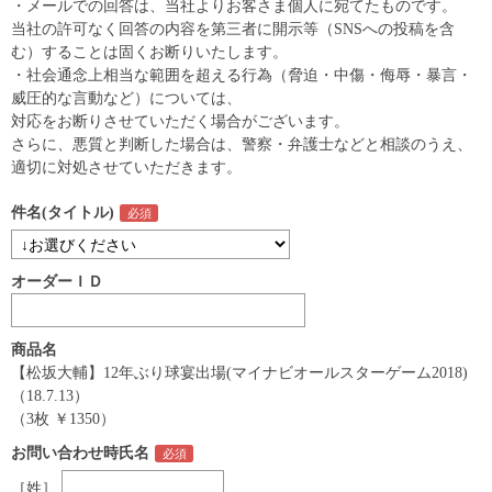
・メールでの回答は、当社よりお客さま個人に宛てたものです。
当社の許可なく回答の内容を第三者に開示等（SNSへの投稿を含
む）することは固くお断りいたします。
・社会通念上相当な範囲を超える行為（脅迫・中傷・侮辱・暴言・
威圧的な言動など）については、
対応をお断りさせていただく場合がございます。
さらに、悪質と判断した場合は、警察・弁護士などと相談のうえ、
適切に対処させていただきます。
件名(タイトル)
オーダーＩＤ
商品名
【松坂大輔】12年ぶり球宴出場(マイナビオールスターゲーム2018)
（18.7.13）
（3枚 ￥1350）
お問い合わせ時氏名
［姓］