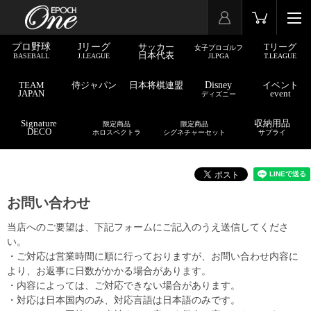
プロ野球
Jリーグ
サッカー
Tリーグ
女子プロゴルフ
日本代表
BASEBALL
J.LEAGUE
JLPGA
T.LEAGUE
TEAM
侍ジャパン
日本将棋連盟
Disney
イベント
JAPAN
event
ディズニー
Signature
収納用品
限定商品
限定商品
DECO
ホロスペクトラ
シグネチャーセット
サプライ
お問い合わせ
当店へのご要望は、下記フォームにご記入のうえ送信してくださ
い。
・ご対応は営業時間に順に行っておりますが、お問い合わせ内容に
より、お返事に日数がかかる場合があります。
・内容によっては、ご対応できない場合があります。
・対応は日本国内のみ、対応言語は日本語のみです。