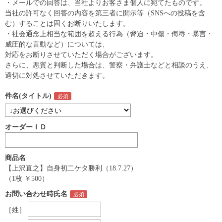
・メールでの回答は、当社よりお客さま個人に宛てたものです。
当社の許可なく回答の内容を第三者に開示等（SNSへの投稿を含
む）することは固くお断りいたします。
・社会通念上相当な範囲を超える行為（脅迫・中傷・侮辱・暴言・
威圧的な言動など）については、
対応をお断りさせていただく場合がございます。
さらに、悪質と判断した場合は、警察・弁護士などと相談のうえ、
適切に対処させていただきます。
件名(タイトル)
オーダーＩＤ
商品名
【上沢直之】自身初二ケタ勝利（18.7.27）
（1枚 ￥500）
お問い合わせ時氏名
［姓］