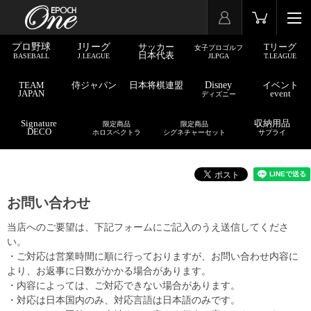
プロ野球
Jリーグ
サッカー
Tリーグ
女子プロゴルフ
日本代表
BASEBALL
J.LEAGUE
JLPGA
T.LEAGUE
TEAM
侍ジャパン
日本将棋連盟
Disney
イベント
JAPAN
event
ディズニー
Signature
収納用品
限定商品
限定商品
DECO
ホロスペクトラ
シグネチャーセット
サプライ
お問い合わせ
当店へのご要望は、下記フォームにご記入のうえ送信してくださ
い。
・ご対応は営業時間に順に行っておりますが、お問い合わせ内容に
より、お返事に日数がかかる場合があります。
・内容によっては、ご対応できない場合があります。
・対応は日本国内のみ、対応言語は日本語のみです。