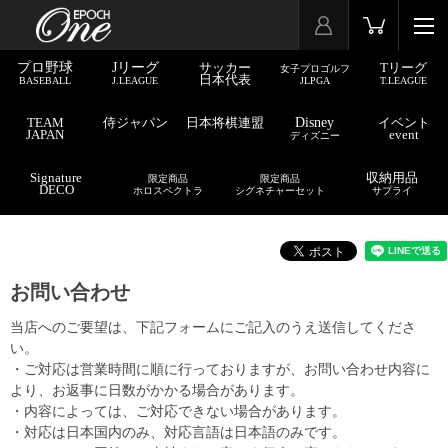
プロ野球
Jリーグ
サッカー
Tリーグ
女子プロゴルフ
日本代表
BASEBALL
J.LEAGUE
JLPGA
T.LEAGUE
TEAM
侍ジャパン
日本将棋連盟
Disney
イベント
JAPAN
event
ディズニー
Signature
収納用品
限定商品
限定商品
DECO
ホロスペクトラ
シグネチャーセット
サプライ
お問い合わせ
当店へのご要望は、下記フォームにご記入のうえ送信してくださ
い。
・ご対応は営業時間に順に行っておりますが、お問い合わせ内容に
より、お返事に日数がかかる場合があります。
・内容によっては、ご対応できない場合があります。
・対応は日本国内のみ、対応言語は日本語のみです。