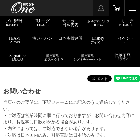
プロ野球
Jリーグ
サッカー
Tリーグ
女子プロゴルフ
日本代表
BASEBALL
J.LEAGUE
JLPGA
T.LEAGUE
TEAM
侍ジャパン
日本将棋連盟
Disney
イベント
JAPAN
event
ディズニー
Signature
収納用品
限定商品
限定商品
DECO
ホロスペクトラ
シグネチャーセット
サプライ
お問い合わせ
当店へのご要望は、下記フォームにご記入のうえ送信してくださ
い。
・ご対応は営業時間に順に行っておりますが、お問い合わせ内容に
より、お返事に日数がかかる場合があります。
・内容によっては、ご対応できない場合があります。
・対応は日本国内のみ、対応言語は日本語のみです。