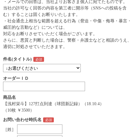
・メールでの回答は、当社よりお客さま個人に宛てたものです。
当社の許可なく回答の内容を第三者に開示等（SNSへの投稿を含
む）することは固くお断りいたします。
・社会通念上相当な範囲を超える行為（脅迫・中傷・侮辱・暴言・
威圧的な言動など）については、
対応をお断りさせていただく場合がございます。
さらに、悪質と判断した場合は、警察・弁護士などと相談のうえ、
適切に対処させていただきます。
件名(タイトル)
オーダーＩＤ
商品名
【浅村栄斗】127打点到達（球団新記録）（18.10.4）
（10枚 ￥3500）
お問い合わせ時氏名
［姓］