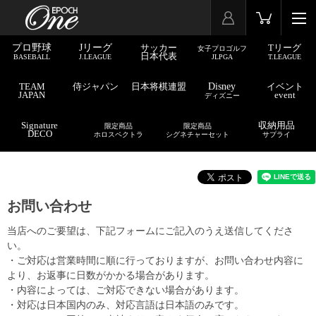
プロ野球
Jリーグ
サッカー
Tリーグ
女子プロゴルフ
日本代表
BASEBALL
J.LEAGUE
JLPGA
T.LEAGUE
TEAM
侍ジャパン
日本将棋連盟
Disney
イベント
JAPAN
event
ディズニー
Signature
収納用品
限定商品
限定商品
DECO
ホロスペクトラ
シグネチャーセット
サプライ
お問い合わせ
当店へのご要望は、下記フォームにご記入のうえ送信してくださ
い。
・ご対応は営業時間に順に行っておりますが、お問い合わせ内容に
より、お返事に日数がかかる場合があります。
・内容によっては、ご対応できない場合があります。
・対応は日本国内のみ、対応言語は日本語のみです。