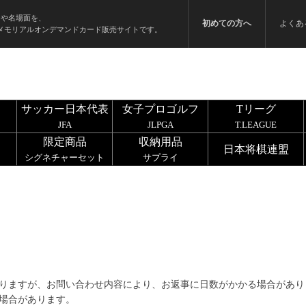
ンや名場面を、
初めての方へ
よくあ
メモリアルオンデマンドカード販売サイトです。
サッカー日本代表
女子プロゴルフ
Tリーグ
JFA
JLPGA
T.LEAGUE
限定商品
収納用品
日本将棋連盟
シグネチャーセット
サプライ
りますが、お問い合わせ内容により、お返事に日数がかかる場合があり
場合があります。