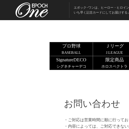
エポック･ワンは、ヒーロー・ヒロイ
いち早く記念カードにしてお届けする
プロ野球
Ｊリーグ
BASEBALL
J.LEAGUE
SignatureDECO
限定商品
シグネチャーデコ
ホロスペクトラ
お問い合わせ
・ご対応は営業時間に順に行ってお
・内容によっては、ご対応できない