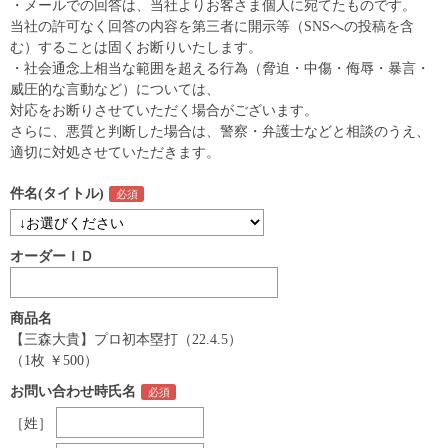
・メールでの回答は、当社よりお客さま個人に宛てたものです。
当社の許可なく回答の内容を第三者に開示等（SNSへの投稿を含
む）することは固くお断りいたします。
・社会通念上相当な範囲を超える行為（脅迫・中傷・侮辱・暴言・
威圧的な言動など）については、
対応をお断りさせていただく場合がございます。
さらに、悪質と判断した場合は、警察・弁護士などと相談のうえ、
適切に対処させていただきます。
件名(タイトル)
オーダーＩＤ
商品名
【三森大貴】プロ初本塁打（22.4.5）
（1枚 ￥500）
お問い合わせ時氏名
［姓］