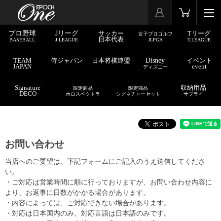
プロ野球
Jリーグ
サッカー
Tリーグ
女子プロゴルフ
日本代表
BASEBALL
J.LEAGUE
JLPGA
T.LEAGUE
TEAM
侍ジャパン
日本将棋連盟
Disney
イベント
JAPAN
event
ディズニー
Signature
収納用品
限定商品
限定商品
DECO
ホロスペクトラ
シグネチャーセット
サプライ
お問い合わせ
当店へのご要望は、下記フォームにご記入のうえ送信してくださ
い。
・ご対応は営業時間に順に行っておりますが、お問い合わせ内容に
より、お返事に日数がかかる場合があります。
・内容によっては、ご対応できない場合があります。
・対応は日本国内のみ、対応言語は日本語のみです。