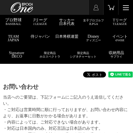
プロ野球
Jリーグ
サッカー
Tリーグ
女子プロゴルフ
日本代表
BASEBALL
J.LEAGUE
JLPGA
T.LEAGUE
TEAM
侍ジャパン
日本将棋連盟
Disney
イベント
JAPAN
event
ディズニー
Signature
収納用品
限定商品
限定商品
DECO
ホロスペクトラ
シグネチャーセット
サプライ
お問い合わせ
当店へのご要望は、下記フォームにご記入のうえ送信してくださ
い。
・ご対応は営業時間に順に行っておりますが、お問い合わせ内容に
より、お返事に日数がかかる場合があります。
・内容によっては、ご対応できない場合があります。
・対応は日本国内のみ、対応言語は日本語のみです。