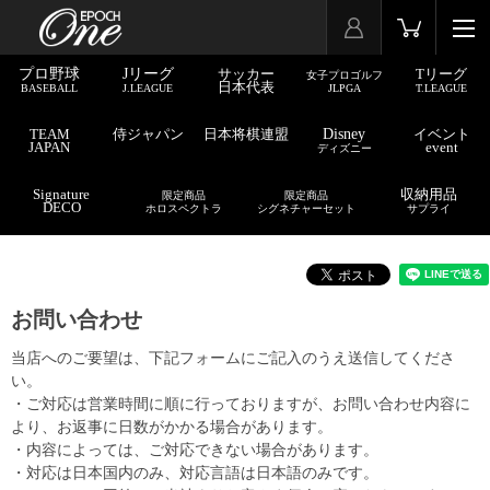
プロ野球
Jリーグ
サッカー
Tリーグ
女子プロゴルフ
日本代表
BASEBALL
J.LEAGUE
JLPGA
T.LEAGUE
TEAM
侍ジャパン
日本将棋連盟
Disney
イベント
JAPAN
event
ディズニー
Signature
収納用品
限定商品
限定商品
DECO
ホロスペクトラ
シグネチャーセット
サプライ
お問い合わせ
当店へのご要望は、下記フォームにご記入のうえ送信してくださ
い。
・ご対応は営業時間に順に行っておりますが、お問い合わせ内容に
より、お返事に日数がかかる場合があります。
・内容によっては、ご対応できない場合があります。
・対応は日本国内のみ、対応言語は日本語のみです。