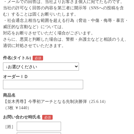
・メールでの回答は、当社よりお客さま個人に宛てたものです。
当社の許可なく回答の内容を第三者に開示等（SNSへの投稿を含
む）することは固くお断りいたします。
・社会通念上相当な範囲を超える行為（脅迫・中傷・侮辱・暴言・
威圧的な言動など）については、
対応をお断りさせていただく場合がございます。
さらに、悪質と判断した場合は、警察・弁護士などと相談のうえ、
適切に対処させていただきます。
件名(タイトル)
オーダーＩＤ
商品名
【並木秀尊】今季初アーチとなる先制決勝弾（25.6.14）
（3枚 ￥1440）
お問い合わせ時氏名
［姓］