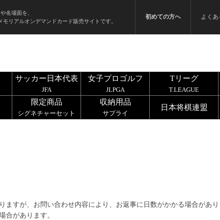
ンや名場面を、
初めての方へ
よくあ
メモリアルオンデマンドカード販売サイトです。
サッカー日本代表
女子プロゴルフ
Tリーグ
JFA
JLPGA
T.LEAGUE
限定商品
収納用品
日本将棋連盟
シグネチャーセット
サプライ
りますが、お問い合わせ内容により、お返事に日数がかかる場合があり
場合があります。