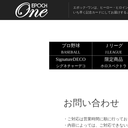
エポック･ワンは、ヒーロー・ヒロイ
いち早く記念カードにしてお届けする
プロ野球
Ｊリーグ
BASEBALL
J.LEAGUE
SignatureDECO
限定商品
シグネチャーデコ
ホロスペクトラ
お問い合わせ
・ご対応は営業時間に順に行ってお
・内容によっては、ご対応できない