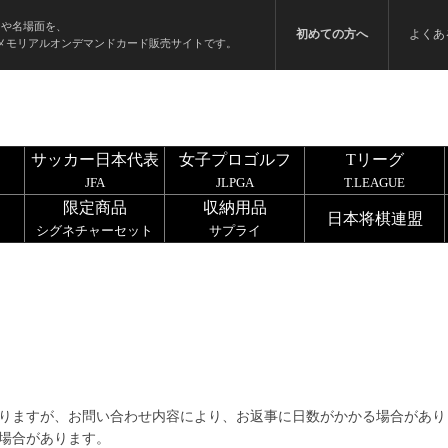
ンや名場面を、
初めての方へ
よくあ
メモリアルオンデマンドカード販売サイトです。
サッカー日本代表
女子プロゴルフ
Tリーグ
JFA
JLPGA
T.LEAGUE
限定商品
収納用品
日本将棋連盟
シグネチャーセット
サプライ
りますが、お問い合わせ内容により、お返事に日数がかかる場合があり
場合があります。