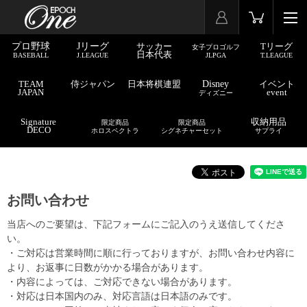
プロ野球
Jリーグ
サッカー
Tリーグ
女子プロゴルフ
日本代表
BASEBALL
J.LEAGUE
JLPGA
T.LEAGUE
TEAM
侍ジャパン
日本将棋連盟
Disney
イベント
JAPAN
event
ディズニー
Signature
収納用品
限定商品
限定商品
DECO
ホロスペクトラ
シグネチャーセット
サプライ
お問い合わせ
当店へのご要望は、下記フォームにご記入のうえ送信してくださ
い。
・ご対応は営業時間に順に行っておりますが、お問い合わせ内容に
より、お返事に日数がかかる場合があります。
・内容によっては、ご対応できない場合があります。
・対応は日本国内のみ、対応言語は日本語のみです。