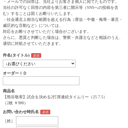
・メールでの回答は、当社よりお客さま個人に宛てたものです。
当社の許可なく回答の内容を第三者に開示等（SNSへの投稿を含
む）することは固くお断りいたします。
・社会通念上相当な範囲を超える行為（脅迫・中傷・侮辱・暴言・
威圧的な言動など）については、
対応をお断りさせていただく場合がございます。
さらに、悪質と判断した場合は、警察・弁護士などと相談のうえ、
適切に対処させていただきます。
件名(タイトル)
オーダーＩＤ
商品名
【熊谷敬宥】試合を決める2打席連続タイムリー（25.7.5）
（2枚 ￥980）
お問い合わせ時氏名
［姓］