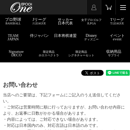
プロ野球
Jリーグ
サッカー
Tリーグ
女子プロゴルフ
日本代表
BASEBALL
J.LEAGUE
JLPGA
T.LEAGUE
TEAM
侍ジャパン
日本将棋連盟
Disney
イベント
JAPAN
event
ディズニー
Signature
収納用品
限定商品
限定商品
DECO
ホロスペクトラ
シグネチャーセット
サプライ
お問い合わせ
当店へのご要望は、下記フォームにご記入のうえ送信してくださ
い。
・ご対応は営業時間に順に行っておりますが、お問い合わせ内容に
より、お返事に日数がかかる場合があります。
・内容によっては、ご対応できない場合があります。
・対応は日本国内のみ、対応言語は日本語のみです。