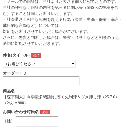
・メールでの回答は、当社よりお客さま個人に宛てたものです。
当社の許可なく回答の内容を第三者に開示等（SNSへの投稿を含
む）することは固くお断りいたします。
・社会通念上相当な範囲を超える行為（脅迫・中傷・侮辱・暴言・
威圧的な言動など）については、
対応をお断りさせていただく場合がございます。
さらに、悪質と判断した場合は、警察・弁護士などと相談のうえ、
適切に対処させていただきます。
件名(タイトル)
オーダーＩＤ
商品名
【森下翔太】今季最多8連勝に導く先制弾＆ダメ押し弾（25.7.6）
（2枚 ￥980）
お問い合わせ時氏名
［姓］