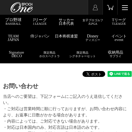
プロ野球
Jリーグ
サッカー
Tリーグ
女子プロゴルフ
日本代表
BASEBALL
J.LEAGUE
JLPGA
T.LEAGUE
TEAM
侍ジャパン
日本将棋連盟
Disney
イベント
JAPAN
event
ディズニー
Signature
収納用品
限定商品
限定商品
DECO
ホロスペクトラ
シグネチャーセット
サプライ
お問い合わせ
当店へのご要望は、下記フォームにご記入のうえ送信してくださ
い。
・ご対応は営業時間に順に行っておりますが、お問い合わせ内容に
より、お返事に日数がかかる場合があります。
・内容によっては、ご対応できない場合があります。
・対応は日本国内のみ、対応言語は日本語のみです。