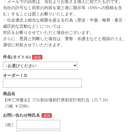
・メールでの回答は、当社よりお客さま個人に宛てたものです。
当社の許可なく回答の内容を第三者に開示等（SNSへの投稿を含
む）することは固くお断りいたします。
・社会通念上相当な範囲を超える行為（脅迫・中傷・侮辱・暴言・
威圧的な言動など）については、
対応をお断りさせていただく場合がございます。
さらに、悪質と判断した場合は、警察・弁護士などと相談のうえ、
適切に対処させていただきます。
件名(タイトル)
オーダーＩＤ
商品名
【仲三河優太】プロ初出場初打席初安打初打点（25.7.10）
（5枚 ￥2200）
お問い合わせ時氏名
［姓］