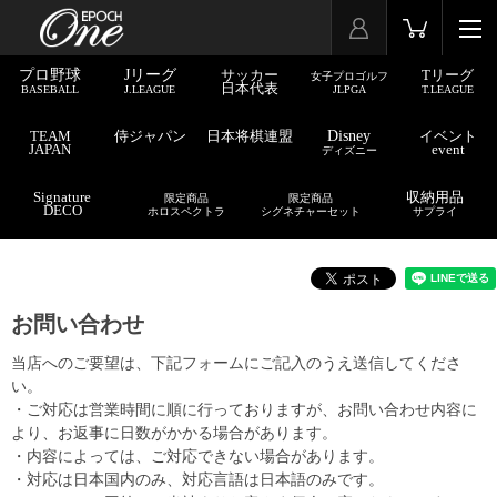
プロ野球
Jリーグ
サッカー
Tリーグ
女子プロゴルフ
日本代表
BASEBALL
J.LEAGUE
JLPGA
T.LEAGUE
TEAM
侍ジャパン
日本将棋連盟
Disney
イベント
JAPAN
event
ディズニー
Signature
収納用品
限定商品
限定商品
DECO
ホロスペクトラ
シグネチャーセット
サプライ
お問い合わせ
当店へのご要望は、下記フォームにご記入のうえ送信してくださ
い。
・ご対応は営業時間に順に行っておりますが、お問い合わせ内容に
より、お返事に日数がかかる場合があります。
・内容によっては、ご対応できない場合があります。
・対応は日本国内のみ、対応言語は日本語のみです。