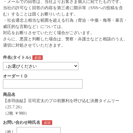
・メールでの回答は、当社よりお客さま個人に宛てたものです。
当社の許可なく回答の内容を第三者に開示等（SNSへの投稿を含
む）することは固くお断りいたします。
・社会通念上相当な範囲を超える行為（脅迫・中傷・侮辱・暴言・
威圧的な言動など）については、
対応をお断りさせていただく場合がございます。
さらに、悪質と判断した場合は、警察・弁護士などと相談のうえ、
適切に対処させていただきます。
件名(タイトル)
オーダーＩＤ
商品名
【赤羽由紘】荘司宏太のプロ初勝利を呼び込む決勝タイムリー
（25.7.26）
（2枚 ￥980）
お問い合わせ時氏名
［姓］