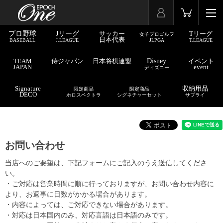
プロ野球
Jリーグ
サッカー
Tリーグ
女子プロゴルフ
日本代表
BASEBALL
J.LEAGUE
JLPGA
T.LEAGUE
TEAM
侍ジャパン
日本将棋連盟
Disney
イベント
JAPAN
event
ディズニー
Signature
収納用品
限定商品
限定商品
DECO
ホロスペクトラ
シグネチャーセット
サプライ
お問い合わせ
当店へのご要望は、下記フォームにご記入のうえ送信してくださ
い。
・ご対応は営業時間に順に行っておりますが、お問い合わせ内容に
より、お返事に日数がかかる場合があります。
・内容によっては、ご対応できない場合があります。
・対応は日本国内のみ、対応言語は日本語のみです。