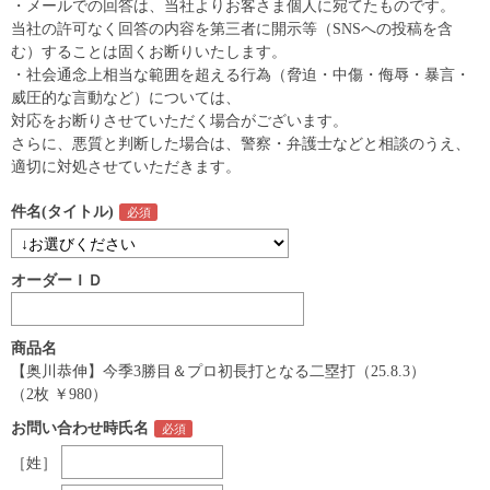
・メールでの回答は、当社よりお客さま個人に宛てたものです。
当社の許可なく回答の内容を第三者に開示等（SNSへの投稿を含
む）することは固くお断りいたします。
・社会通念上相当な範囲を超える行為（脅迫・中傷・侮辱・暴言・
威圧的な言動など）については、
対応をお断りさせていただく場合がございます。
さらに、悪質と判断した場合は、警察・弁護士などと相談のうえ、
適切に対処させていただきます。
件名(タイトル)
オーダーＩＤ
商品名
【奥川恭伸】今季3勝目＆プロ初長打となる二塁打（25.8.3）
（2枚 ￥980）
お問い合わせ時氏名
［姓］