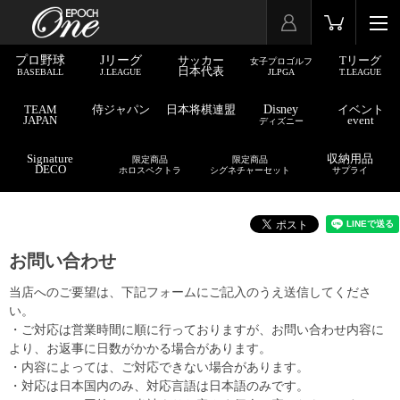
プロ野球
Jリーグ
サッカー
Tリーグ
女子プロゴルフ
日本代表
BASEBALL
J.LEAGUE
JLPGA
T.LEAGUE
TEAM
侍ジャパン
日本将棋連盟
Disney
イベント
JAPAN
event
ディズニー
Signature
収納用品
限定商品
限定商品
DECO
ホロスペクトラ
シグネチャーセット
サプライ
お問い合わせ
当店へのご要望は、下記フォームにご記入のうえ送信してくださ
い。
・ご対応は営業時間に順に行っておりますが、お問い合わせ内容に
より、お返事に日数がかかる場合があります。
・内容によっては、ご対応できない場合があります。
・対応は日本国内のみ、対応言語は日本語のみです。