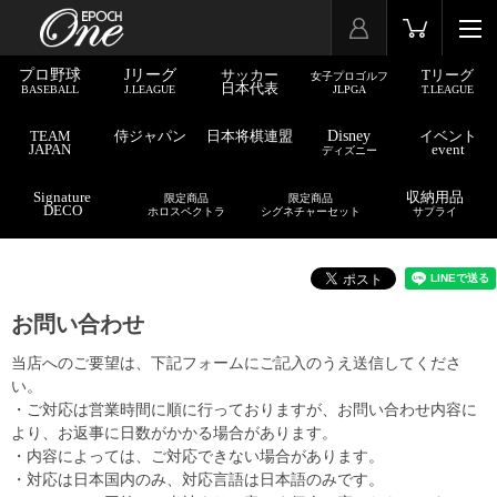
プロ野球
Jリーグ
サッカー
Tリーグ
女子プロゴルフ
日本代表
BASEBALL
J.LEAGUE
JLPGA
T.LEAGUE
TEAM
侍ジャパン
日本将棋連盟
Disney
イベント
JAPAN
event
ディズニー
Signature
収納用品
限定商品
限定商品
DECO
ホロスペクトラ
シグネチャーセット
サプライ
お問い合わせ
当店へのご要望は、下記フォームにご記入のうえ送信してくださ
い。
・ご対応は営業時間に順に行っておりますが、お問い合わせ内容に
より、お返事に日数がかかる場合があります。
・内容によっては、ご対応できない場合があります。
・対応は日本国内のみ、対応言語は日本語のみです。