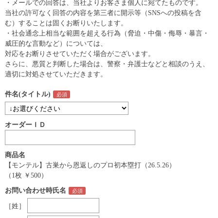
・メールでの回答は、当社よりお客さま個人に宛てたものです。
当社の許可なく回答の内容を第三者に開示等（SNSへの投稿を含
む）することは固くお断りいたします。
・社会通念上相当な範囲を超える行為（脅迫・中傷・侮辱・暴言・
威圧的な言動など）については、
対応をお断りさせていただく場合がございます。
さらに、悪質と判断した場合は、警察・弁護士などと相談のうえ、
適切に対処させていただきます。
件名(タイトル)
オーダーＩＤ
商品名
【モンテル】古巣から恩返しのプロ初本塁打（26.5.26）
（1枚 ￥500）
お問い合わせ時氏名
［姓］