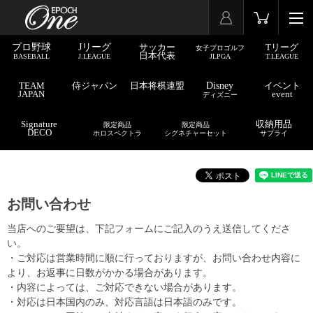
プロ野球
Jリーグ
サッカー
Tリーグ
女子プロゴルフ
日本代表
BASEBALL
J.LEAGUE
JLPGA
T.LEAGUE
TEAM
侍ジャパン
日本将棋連盟
Disney
イベント
JAPAN
event
ディズニー
Signature
収納用品
限定商品
限定商品
DECO
ホロスペクトラ
シグネチャーセット
サプライ
お問い合わせ
当店へのご要望は、下記フォームにご記入のうえ送信してくださ
い。
・ご対応は営業時間に順に行っておりますが、お問い合わせ内容に
より、お返事に日数がかかる場合があります。
・内容によっては、ご対応できない場合があります。
・対応は日本国内のみ、対応言語は日本語のみです。