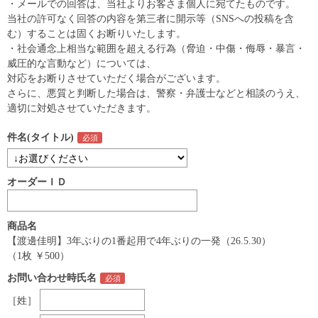
・メールでの回答は、当社よりお客さま個人に宛てたものです。
当社の許可なく回答の内容を第三者に開示等（SNSへの投稿を含
む）することは固くお断りいたします。
・社会通念上相当な範囲を超える行為（脅迫・中傷・侮辱・暴言・
威圧的な言動など）については、
対応をお断りさせていただく場合がございます。
さらに、悪質と判断した場合は、警察・弁護士などと相談のうえ、
適切に対処させていただきます。
件名(タイトル)
オーダーＩＤ
商品名
【渡邊佳明】3年ぶりの1番起用で4年ぶりの一発（26.5.30）
（1枚 ￥500）
お問い合わせ時氏名
［姓］