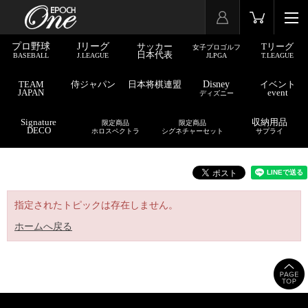
プロ野球
Jリーグ
サッカー
Tリーグ
女子プロゴルフ
日本代表
BASEBALL
J.LEAGUE
JLPGA
T.LEAGUE
TEAM
侍ジャパン
日本将棋連盟
Disney
イベント
JAPAN
event
ディズニー
Signature
収納用品
限定商品
限定商品
DECO
ホロスペクトラ
シグネチャーセット
サプライ
指定されたトピックは存在しません。
ホームへ戻る