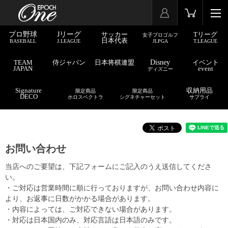
プロ野球
Jリーグ
サッカー
Tリーグ
女子プロゴルフ
日本代表
BASEBALL
J.LEAGUE
JLPGA
T.LEAGUE
TEAM
侍ジャパン
日本将棋連盟
Disney
イベント
JAPAN
event
ディズニー
Signature
収納用品
限定商品
限定商品
DECO
ホロスペクトラ
シグネチャーセット
サプライ
お問い合わせ
当店へのご要望は、下記フォームにご記入のうえ送信してくださ
い。
・ご対応は営業時間に順に行っておりますが、お問い合わせ内容に
より、お返事に日数がかかる場合があります。
・内容によっては、ご対応できない場合があります。
・対応は日本国内のみ、対応言語は日本語のみです。