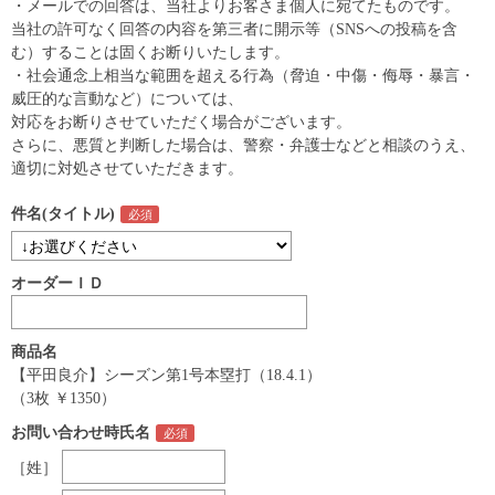
・メールでの回答は、当社よりお客さま個人に宛てたものです。
当社の許可なく回答の内容を第三者に開示等（SNSへの投稿を含
む）することは固くお断りいたします。
・社会通念上相当な範囲を超える行為（脅迫・中傷・侮辱・暴言・
威圧的な言動など）については、
対応をお断りさせていただく場合がございます。
さらに、悪質と判断した場合は、警察・弁護士などと相談のうえ、
適切に対処させていただきます。
件名(タイトル)
オーダーＩＤ
商品名
【平田良介】シーズン第1号本塁打（18.4.1）
（3枚 ￥1350）
お問い合わせ時氏名
［姓］