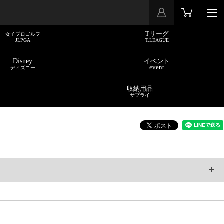
Tリーグ
女子プロゴルフ
JLPGA
T.LEAGUE
Disney
イベント
event
ディズニー
収納用品
サプライ