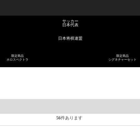
サッカー
日本代表
日本将棋連盟
限定商品
限定商品
ホロスペクトラ
シグネチャーセット
56
件あります