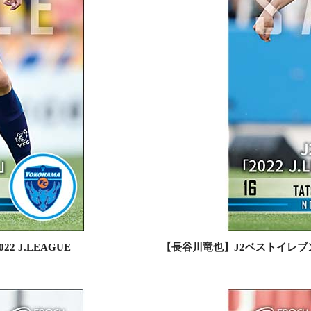
 J.LEAGUE
【長谷川竜也】J2ベストイレブン「20