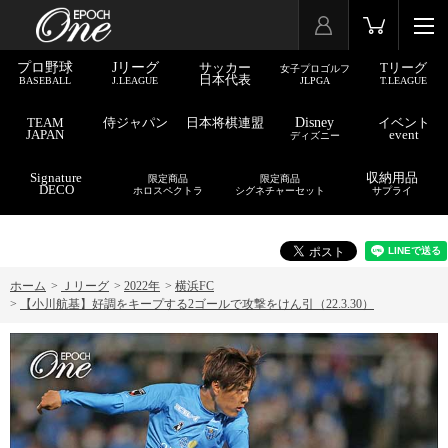
プロ野球
Jリーグ
サッカー
Tリーグ
女子プロゴルフ
日本代表
BASEBALL
J.LEAGUE
JLPGA
T.LEAGUE
TEAM
侍ジャパン
日本将棋連盟
Disney
イベント
JAPAN
event
ディズニー
Signature
収納用品
限定商品
限定商品
DECO
ホロスペクトラ
シグネチャーセット
サプライ
ホーム
>
Ｊリーグ
>
2022年
>
横浜FC
>
【小川航基】好調をキープする2ゴールで攻撃をけん引（22.3.30）