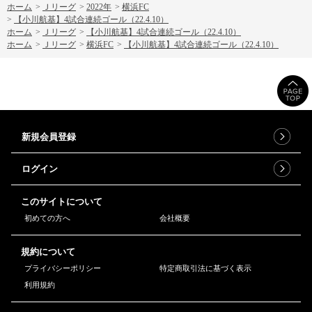
ホーム
>
Ｊリーグ
>
2022年
>
横浜FC
>
【小川航基】4試合連続ゴール（22.4.10）
ホーム
>
Ｊリーグ
>
【小川航基】4試合連続ゴール（22.4.10）
ホーム
>
Ｊリーグ
>
横浜FC
>
【小川航基】4試合連続ゴール（22.4.10）
新規会員登録
ログイン
このサイトについて
初めての方へ
会社概要
規約について
プライバシーポリシー
特定商取引法に基づく表示
利用規約