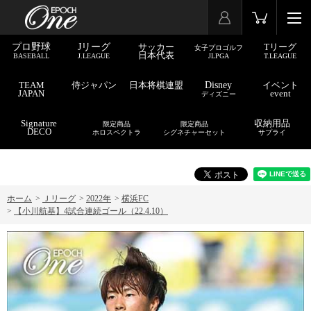
プロ野球
Jリーグ
サッカー
Tリーグ
女子プロゴルフ
日本代表
BASEBALL
J.LEAGUE
JLPGA
T.LEAGUE
TEAM
侍ジャパン
日本将棋連盟
Disney
イベント
JAPAN
event
ディズニー
Signature
収納用品
限定商品
限定商品
DECO
ホロスペクトラ
シグネチャーセット
サプライ
ホーム
>
Ｊリーグ
>
2022年
>
横浜FC
>
【小川航基】4試合連続ゴール（22.4.10）