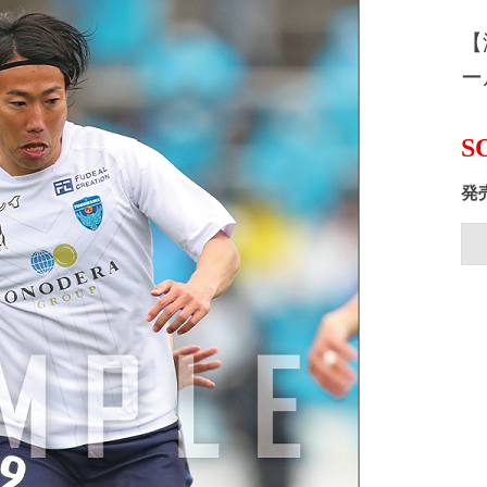
【
ー
S
発