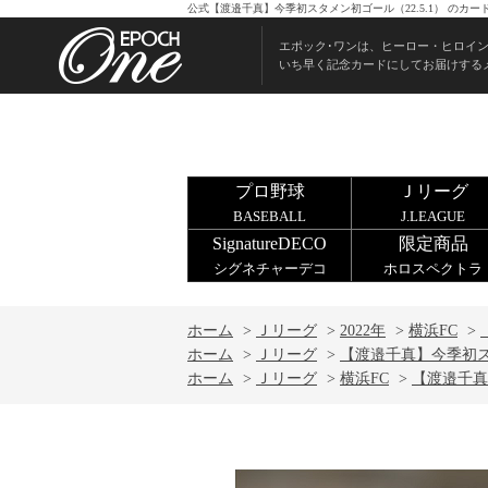
公式【渡邉千真】今季初スタメン初ゴール（22.5.1） の
エポック･ワンは、ヒーロー・ヒロイ
いち早く記念カードにしてお届けする
プロ野球
Ｊリーグ
BASEBALL
J.LEAGUE
SignatureDECO
限定商品
シグネチャーデコ
ホロスペクトラ
ホーム
>
Ｊリーグ
>
2022年
>
横浜FC
>
ホーム
>
Ｊリーグ
>
【渡邉千真】今季初スタ
ホーム
>
Ｊリーグ
>
横浜FC
>
【渡邉千真