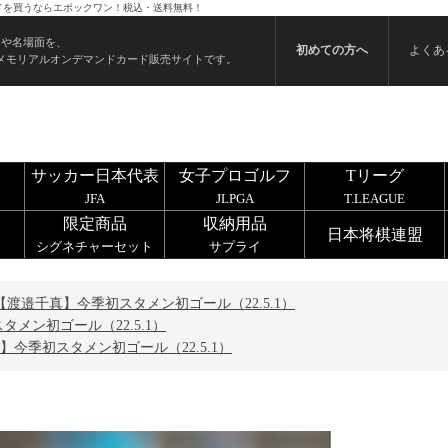
カードを買うならエポックワン！税込・送料無料！
ンや名場面を、
初めての方へ
よくあ
メモリアルオンデマンドカード販売サイトです。
サッカー日本代表
女子プロゴルフ
Tリーグ
JFA
JLPGA
T.LEAGUE
限定商品
収納用品
日本将棋連盟
シグネチャーセット
サプライ
【渡邉千真】今季初スタメン初ゴール（22.5.1）
メン初ゴール（22.5.1）
】今季初スタメン初ゴール（22.5.1）