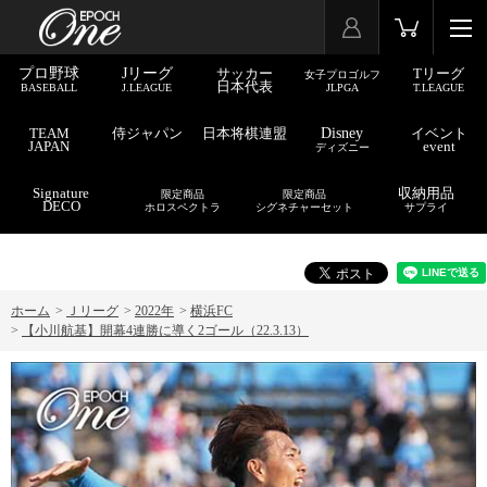
プロ野球
Jリーグ
サッカー
Tリーグ
女子プロゴルフ
日本代表
BASEBALL
J.LEAGUE
JLPGA
T.LEAGUE
TEAM
侍ジャパン
日本将棋連盟
Disney
イベント
JAPAN
event
ディズニー
Signature
収納用品
限定商品
限定商品
DECO
ホロスペクトラ
シグネチャーセット
サプライ
ホーム
>
Ｊリーグ
>
2022年
>
横浜FC
>
【小川航基】開幕4連勝に導く2ゴール（22.3.13）