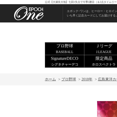
公式【大瀬良大地】七回1失点で今季5勝目（＆2点タイムリー）
エポック･ワンは、ヒーロー・ヒロイ
いち早く記念カードにしてお届けする
プロ野球
Ｊリーグ
BASEBALL
J.LEAGUE
SignatureDECO
限定商品
シグネチャーデコ
ホロスペクトラ
ホーム
>
プロ野球
>
2018年
>
広島東洋カ