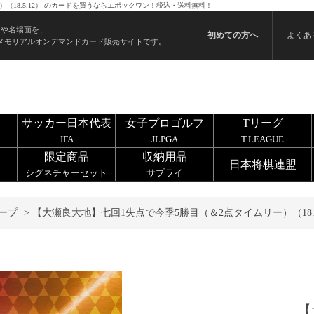
（18.5.12） のカードを買うならエポックワン！税込・送料無料！
ンや名場面を、
初めての方へ
よくあ
メモリアルオンデマンドカード販売サイトです。
サッカー日本代表
女子プロゴルフ
Tリーグ
JFA
JLPGA
T.LEAGUE
限定商品
収納用品
日本将棋連盟
シグネチャーセット
サプライ
ープ
>
【大瀬良大地】七回1失点で今季5勝目（＆2点タイムリー）（18.5
【