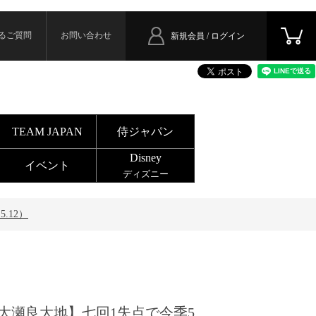
るご質問
お問い合わせ
新規会員 / ログイン
TEAM JAPAN
侍ジャパン
Disney
イベント
ディズニー
.12）
大瀬良大地】七回1失点で今季5