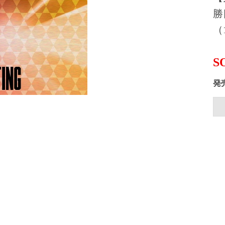
勝
（1
S
発