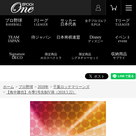
プロ野球
Jリーグ
サッカー
Tリーグ
女子プロゴルフ
日本代表
BASEBALL
J.LEAGUE
JLPGA
T.LEAGUE
TEAM
侍ジャパン
日本将棋連盟
Disney
イベント
JAPAN
event
ディズニー
Signature
収納用品
限定商品
限定商品
DECO
ホロスペクトラ
シグネチャーセット
サプライ
ホーム
>
プロ野球
>
2018年
>
千葉ロッテマリーンズ
>
【角中勝也】今季1号先制V弾（2018.5.22）