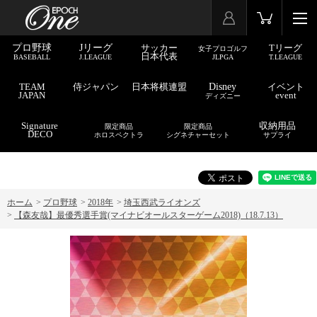
プロ野球
Jリーグ
サッカー
Tリーグ
女子プロゴルフ
日本代表
BASEBALL
J.LEAGUE
JLPGA
T.LEAGUE
TEAM
侍ジャパン
日本将棋連盟
Disney
イベント
JAPAN
event
ディズニー
Signature
収納用品
限定商品
限定商品
DECO
ホロスペクトラ
シグネチャーセット
サプライ
ホーム
>
プロ野球
>
2018年
>
埼玉西武ライオンズ
>
【森友哉】最優秀選手賞(マイナビオールスターゲーム2018)（18.7.13）