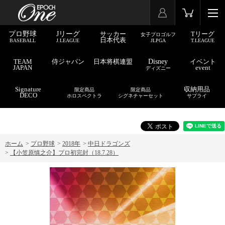
プロ野球
Jリーグ
サッカー
Tリーグ
女子プロゴルフ
日本代表
BASEBALL
J.LEAGUE
JLPGA
T.LEAGUE
TEAM
侍ジャパン
日本将棋連盟
Disney
イベント
JAPAN
event
ディズニー
Signature
収納用品
限定商品
限定商品
DECO
ホロスペクトラ
シグネチャーセット
サプライ
ホーム
>
プロ野球
>
2018年
>
中日ドラゴンズ
>
【小笠原慎之介】プロ初完封（18.7.28）