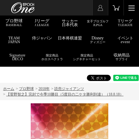
プロ野球
Jリーグ
サッカー
Tリーグ
女子プロゴルフ
日本代表
BASEBALL
J.LEAGUE
JLPGA
T.LEAGUE
TEAM
侍ジャパン
日本将棋連盟
Disney
イベント
JAPAN
event
ディズニー
Signature
収納用品
限定商品
限定商品
DECO
ホロスペクトラ
シグネチャーセット
サプライ
ホーム
>
プロ野球
>
2018年
>
読売ジャイアンツ
>
【菅野智之】完封で今季10勝目（5度目の二ケタ勝利到達）（18.8.18）