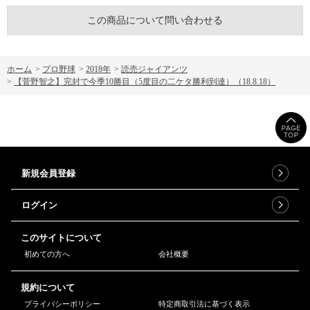
この商品について問い合わせる
ホーム
>
プロ野球
>
2018年
>
読売ジャイアンツ
>
【菅野智之】完封で今季10勝目（5度目の二ケタ勝利到達）（18.8.18）
新規会員登録
ログイン
このサイトについて
初めての方へ
会社概要
規約について
プライバシーポリシー
特定商取引法に基づく表示