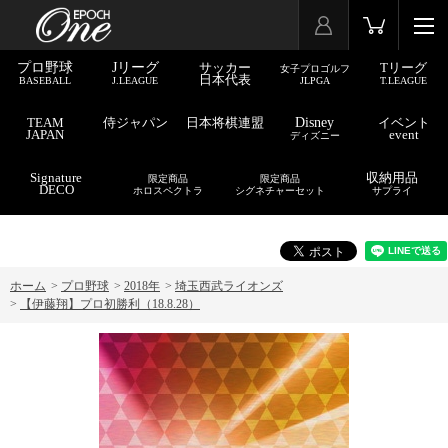
プロ野球
Jリーグ
サッカー
Tリーグ
女子プロゴルフ
日本代表
BASEBALL
J.LEAGUE
JLPGA
T.LEAGUE
TEAM
侍ジャパン
日本将棋連盟
Disney
イベント
JAPAN
event
ディズニー
Signature
収納用品
限定商品
限定商品
DECO
ホロスペクトラ
シグネチャーセット
サプライ
ホーム
>
プロ野球
>
2018年
>
埼玉西武ライオンズ
>
【伊藤翔】プロ初勝利（18.8.28）