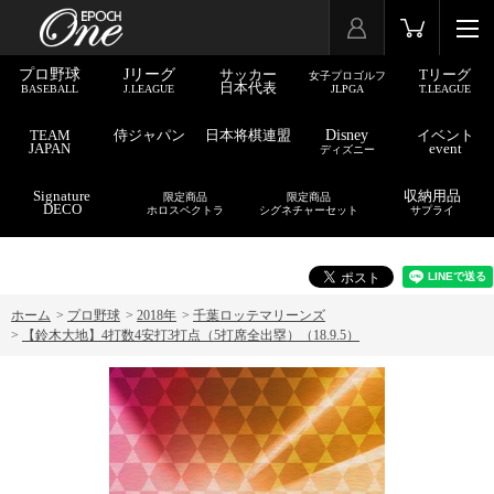
プロ野球
Jリーグ
サッカー
Tリーグ
女子プロゴルフ
日本代表
BASEBALL
J.LEAGUE
JLPGA
T.LEAGUE
TEAM
侍ジャパン
日本将棋連盟
Disney
イベント
JAPAN
event
ディズニー
Signature
収納用品
限定商品
限定商品
DECO
ホロスペクトラ
シグネチャーセット
サプライ
ホーム
>
プロ野球
>
2018年
>
千葉ロッテマリーンズ
>
【鈴木大地】4打数4安打3打点（5打席全出塁）（18.9.5）