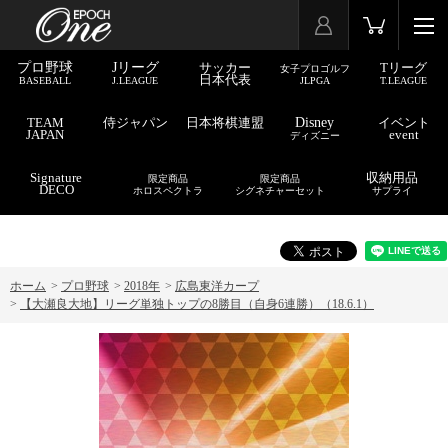
プロ野球
Jリーグ
サッカー
Tリーグ
女子プロゴルフ
日本代表
BASEBALL
J.LEAGUE
JLPGA
T.LEAGUE
TEAM
侍ジャパン
日本将棋連盟
Disney
イベント
JAPAN
event
ディズニー
Signature
収納用品
限定商品
限定商品
DECO
ホロスペクトラ
シグネチャーセット
サプライ
ホーム
>
プロ野球
>
2018年
>
広島東洋カープ
>
【大瀬良大地】リーグ単独トップの8勝目（自身6連勝）（18.6.1）