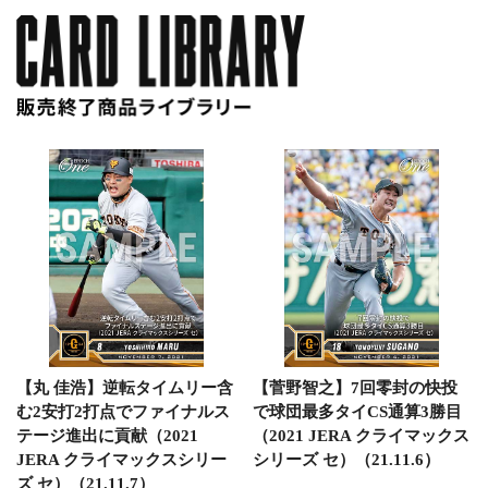
【丸 佳浩】逆転タイムリー含
【菅野智之】7回零封の快投
む2安打2打点でファイナルス
で球団最多タイCS通算3勝目
テージ進出に貢献（2021
（2021 JERA クライマックス
JERA クライマックスシリー
シリーズ セ）（21.11.6）
ズ セ）（21.11.7）