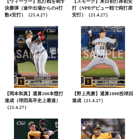
【ウィーラー】乱打戦を制す
【スモーク】来日初打席初安
決勝弾（途中出場からの4打
打（NPBデビュー戦で両打席
数4安打）（21.4.27）
安打）（21.4.27）
【岡本和真】通算100本塁打
【野上亮磨】通算1000投球回
達成（球団高卒史上最速）
達成（21.4.27）
（21.4.27）