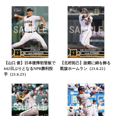
【山口 俊】日本復帰初登板で
【北村拓己】故郷に錦を飾る
642日ぶりとなるNPB勝利投
凱旋ホームラン（21.6.22）
手（21.6.23）