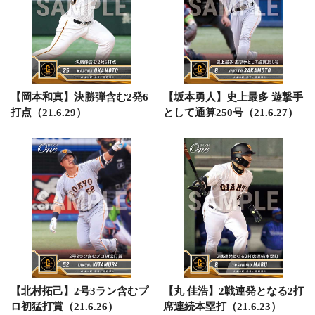
【岡本和真】決勝弾含む2発6
【坂本勇人】史上最多 遊撃手
打点（21.6.29）
として通算250号（21.6.27）
【北村拓己】2号3ラン含むプ
【丸 佳浩】2戦連発となる2打
ロ初猛打賞（21.6.26）
席連続本塁打（21.6.23）