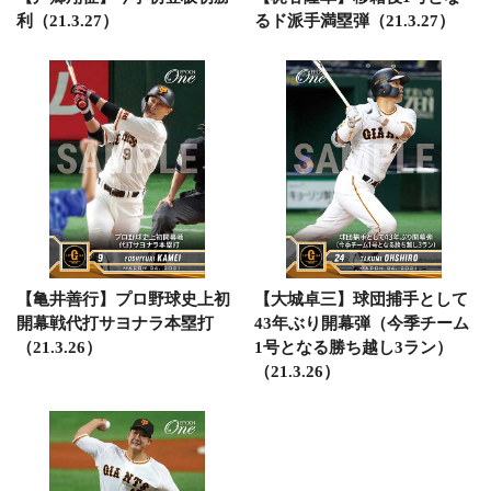
利（21.3.27）
るド派手満塁弾（21.3.27）
【亀井善行】プロ野球史上初
【大城卓三】球団捕手として
開幕戦代打サヨナラ本塁打
43年ぶり開幕弾（今季チーム
（21.3.26）
1号となる勝ち越し3ラン）
（21.3.26）