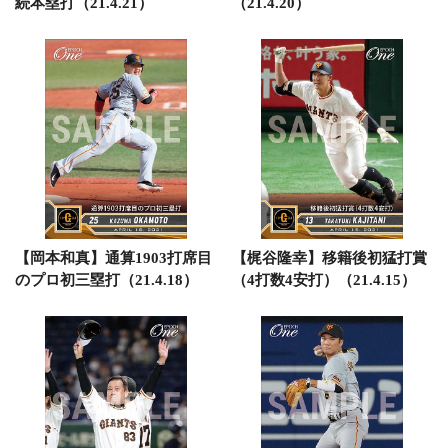
続本塁打（21.4.21）
（21.4.20）
【岡本和真】通算1903打席目
【梶谷隆幸】移籍後初猛打賞
のプロ初三塁打（21.4.18）
（4打数4安打）（21.4.15）