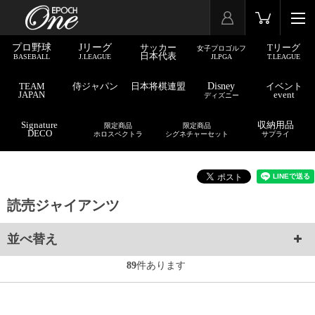
プロ野球
Jリーグ
サッカー
Tリーグ
女子プロゴルフ
日本代表
BASEBALL
J.LEAGUE
JLPGA
T.LEAGUE
TEAM
侍ジャパン
日本将棋連盟
Disney
イベント
JAPAN
event
ディズニー
Signature
収納用品
限定商品
限定商品
DECO
ホロスペクトラ
シグネチャーセット
サプライ
読売ジャイアンツ
並べ替え
89
件あります