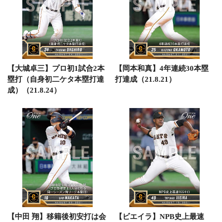
【大城卓三】プロ初1試合2本
【岡本和真】4年連続30本塁
塁打（自身初二ケタ本塁打達
打達成（21.8.21）
成）（21.8.24）
【中田 翔】移籍後初安打は会
【ビエイラ】NPB史上最速