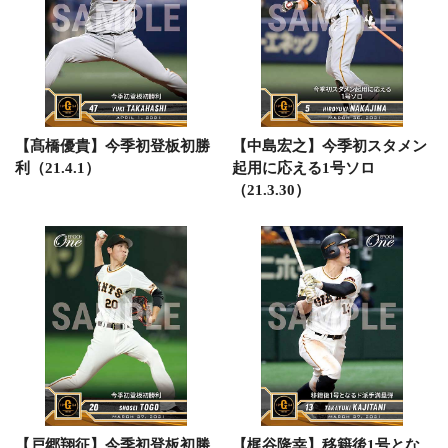
【髙橋優貴】今季初登板初勝
【中島宏之】今季初スタメン
利（21.4.1）
起用に応える1号ソロ
（21.3.30）
【戸郷翔征】今季初登板初勝
【梶谷隆幸】移籍後1号とな