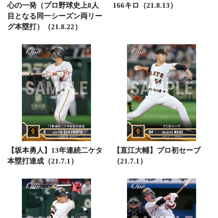
心の一発（プロ野球史上8人
166キロ（21.8.13）
目となる同一シーズン両リー
グ本塁打）（21.8.22）
【坂本勇人】13年連続二ケタ
【直江大輔】プロ初セーブ
本塁打達成（21.7.1）
（21.7.1）