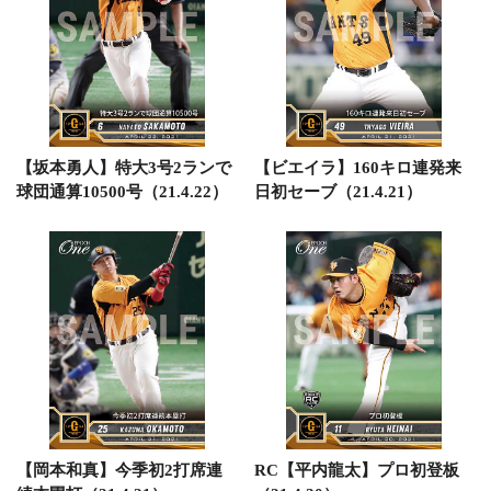
【坂本勇人】特大3号2ランで
【ビエイラ】160キロ連発来
球団通算10500号（21.4.22）
日初セーブ（21.4.21）
【岡本和真】今季初2打席連
RC【平内龍太】プロ初登板