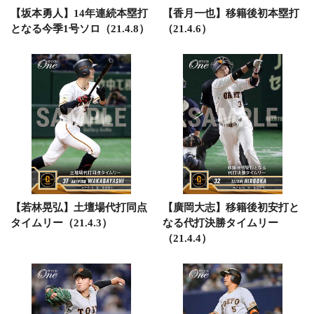
【坂本勇人】14年連続本塁打
【香月一也】移籍後初本塁打
となる今季1号ソロ（21.4.8）
（21.4.6）
【若林晃弘】土壇場代打同点
【廣岡大志】移籍後初安打と
タイムリー（21.4.3）
なる代打決勝タイムリー
（21.4.4）