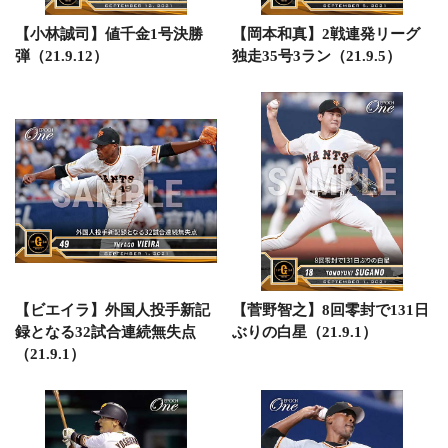
【小林誠司】値千金1号決勝
【岡本和真】2戦連発リーグ
弾（21.9.12）
独走35号3ラン（21.9.5）
【ビエイラ】外国人投手新記
【菅野智之】8回零封で131日
録となる32試合連続無失点
ぶりの白星（21.9.1）
（21.9.1）