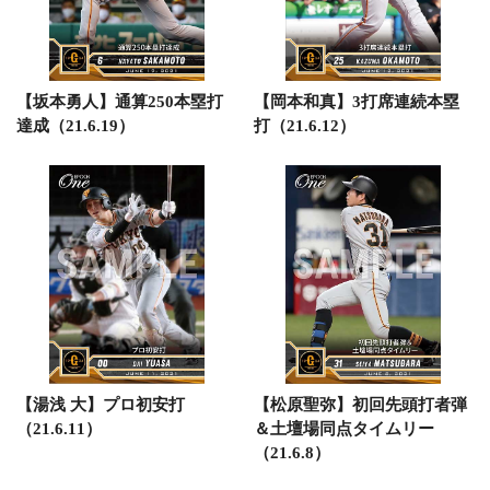
【坂本勇人】通算250本塁打
【岡本和真】3打席連続本塁
達成（21.6.19）
打（21.6.12）
【湯浅 大】プロ初安打
【松原聖弥】初回先頭打者弾
（21.6.11）
＆土壇場同点タイムリー
（21.6.8）