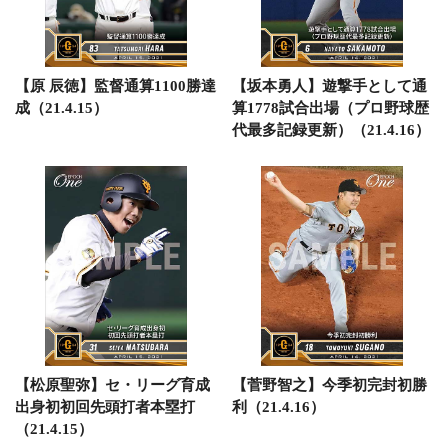
【原 辰徳】監督通算1100勝達
【坂本勇人】遊撃手として通
成（21.4.15）
算1778試合出場（プロ野球歴
代最多記録更新）（21.4.16）
【松原聖弥】セ・リーグ育成
【菅野智之】今季初完封初勝
出身初初回先頭打者本塁打
利（21.4.16）
（21.4.15）