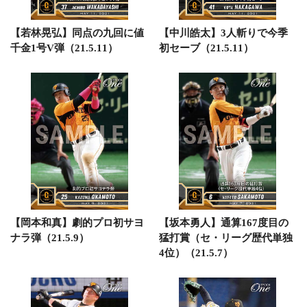
【若林晃弘】同点の九回に値
【中川皓太】3人斬りで今季
千金1号V弾（21.5.11）
初セーブ（21.5.11）
【岡本和真】劇的プロ初サヨ
【坂本勇人】通算167度目の
ナラ弾（21.5.9）
猛打賞（セ・リーグ歴代単独
4位）（21.5.7）