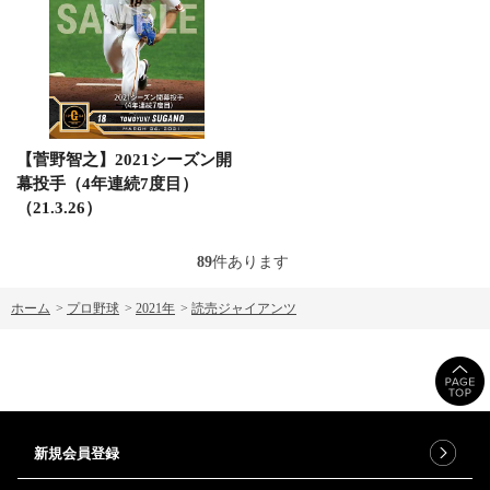
【菅野智之】2021シーズン開
幕投手（4年連続7度目）
（21.3.26）
89
件あります
ホーム
>
プロ野球
>
2021年
>
読売ジャイアンツ
新規会員登録