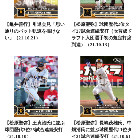
【亀井善行】引退会見「思い
【松原聖弥】球団歴代2位タ
通りのバット軌道を描けな
イ27試合連続安打（セ育成ド
い」（21.10.21）
ラフト入団選手初の規定打席
到達）（21.10.13）
【松原聖弥】王貞治氏に並ぶ
【松原聖弥】長嶋茂雄氏、中
球団歴代3位25試合連続安打
畑清氏に並ぶ球団歴代11位タ
（21.10.10）
イ21試合連続安打（21.10.6）