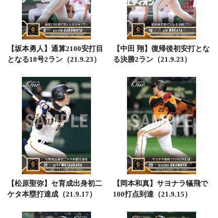
【坂本勇人】通算2100安打目
【中田 翔】復帰後初安打とな
となる18号2ラン（21.9.23）
る決勝2ラン（21.9.23）
【松原聖弥】セ育成出身初二
【岡本和真】サヨナラ犠飛で
ケタ本塁打達成（21.9.17）
100打点到達（21.9.15）