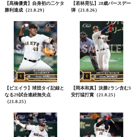
【髙橋優貴】自身初の二ケタ
【若林晃弘】28歳バースデー
勝利達成（21.8.29）
弾（21.8.26）
【ビエイラ】球団タイ記録と
【岡本和真】決勝2ラン含む3
なる29試合連続無失点
安打猛打賞（21.8.25）
（21.8.25）