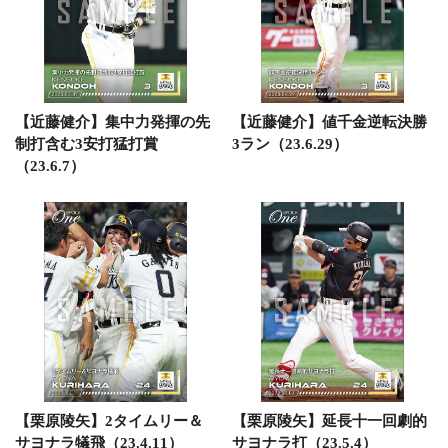
【近藤健介】集中力発揮の先
【近藤健介】値千金逆転決勝
制打含む3安打猛打賞
3ラン（23.6.29）
（23.6.7）
【栗原陵矢】2タイムリー＆
【栗原陵矢】延長十一回劇的
サヨナラ犠飛（23.4.11）
サヨナラ打（23.5.4）