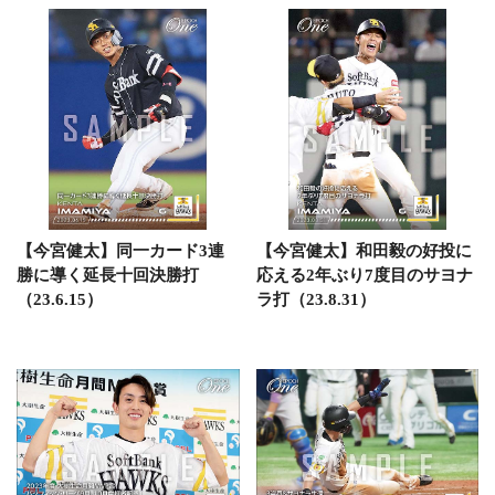
【今宮健太】同一カード3連
【今宮健太】和田毅の好投に
勝に導く延長十回決勝打
応える2年ぶり7度目のサヨナ
（23.6.15）
ラ打（23.8.31）