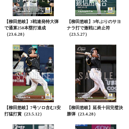
【柳田悠岐】3戦連発特大弾
【柳田悠岐】3年ぶりのサヨ
で通算250本塁打達成
ナラ打で激戦に終止符
（23.6.28）
（23.5.27）
【柳田悠岐】7号ソロ含む3安
【柳田悠岐】延長十回完璧決
打猛打賞（23.5.12）
勝弾（23.4.28）