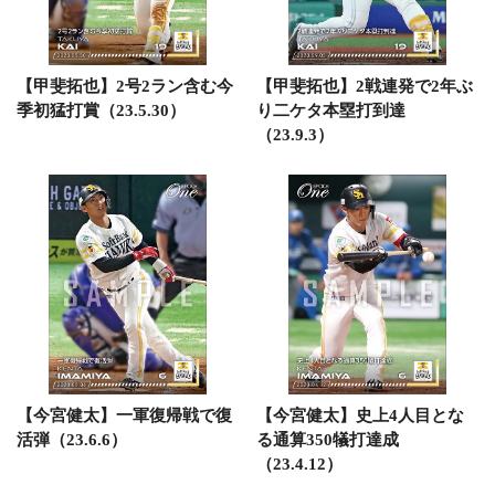
【甲斐拓也】2号2ラン含む今
【甲斐拓也】2戦連発で2年ぶ
季初猛打賞（23.5.30）
り二ケタ本塁打到達
（23.9.3）
【今宮健太】一軍復帰戦で復
【今宮健太】史上4人目とな
活弾（23.6.6）
る通算350犠打達成
（23.4.12）