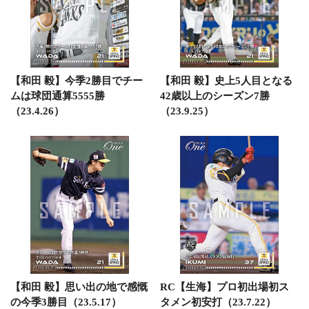
【和田 毅】今季2勝目でチー
【和田 毅】史上5人目となる
ムは球団通算5555勝
42歳以上のシーズン7勝
（23.4.26）
（23.9.25）
【和田 毅】思い出の地で感慨
RC【生海】プロ初出場初ス
の今季3勝目（23.5.17）
タメン初安打（23.7.22）