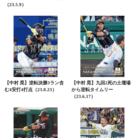
（23.5.9）
【中村 晃】逆転決勝3ラン含
【中村 晃】九回2死の土壇場
む4安打4打点（23.8.23）
から逆転タイムリー
（23.6.17）