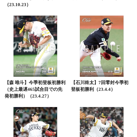
（23.10.23）
【森 唯斗】今季初登板初勝利
【石川柊太】7回零封今季初
（史上最遅465試合目での先
登板初勝利（23.4.4）
発初勝利）（23.4.27）