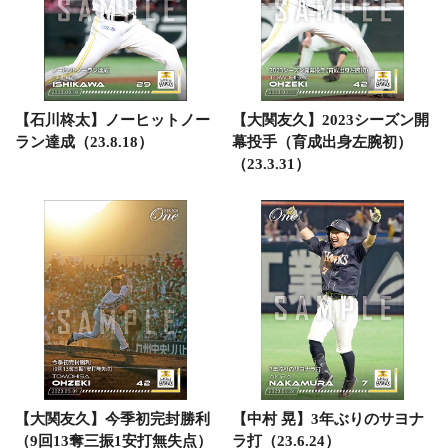
【石川柊太】ノーヒットノー
【大関友久】2023シーズン開
ラン達成（23.8.18）
幕投手（育成出身左腕初）
（23.3.31）
【大関友久】今季初完封勝利
【中村 晃】3年ぶりのサヨナ
（9回13奪三振1安打無失点）
ラ打（23.6.24）