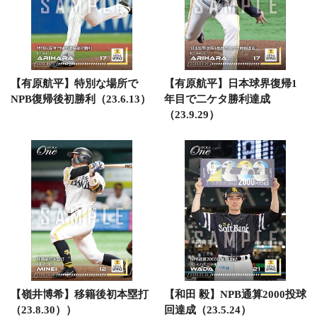
【有原航平】特別な場所で
【有原航平】日本球界復帰1
NPB復帰後初勝利（23.6.13）
年目で二ケタ勝利達成
（23.9.29）
【嶺井博希】移籍後初本塁打
【和田 毅】NPB通算2000投球
（23.8.30））
回達成（23.5.24）