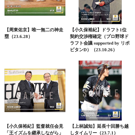
【周東佑京】唯一無二の神走
【小久保裕紀】ドラフト1位
塁（23.6.28）
契約交渉権確定（プロ野球ド
ラフト会議 supported by リポ
ビタンD）（23.10.26）
【小久保裕紀】監督就任会見
【上林誠知】延長十回勝ち越
「王イズムを継承しながら」
しタイムリー（23.7.1）