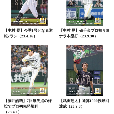
【中村 晃】今季1号となる逆
【中村 晃】値千金プロ初サヨ
転2ラン（23.4.16）
ナラ本塁打（23.9.30）
【藤井皓哉】7回無失点の好
【武田翔太】通算1000投球回
投でプロ初先発勝利
達成（23.9.8）
（23.4.1）