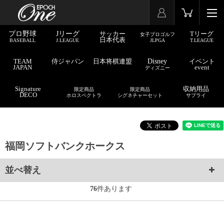
プロ野球
Jリーグ
サッカー
Tリーグ
女子プロゴルフ
日本代表
BASEBALL
J.LEAGUE
JLPGA
T.LEAGUE
TEAM
侍ジャパン
日本将棋連盟
Disney
イベント
JAPAN
event
ディズニー
Signature
収納用品
限定商品
限定商品
DECO
ホロスペクトラ
シグネチャーセット
サプライ
福岡ソフトバンクホークス
並べ替え
76
件あります