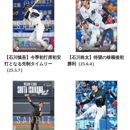
【石川慎吾】今季初打席初安
【石川柊太】待望の移籍後初
打となる先制タイムリー
勝利（25.6.4）
（25.5.7）