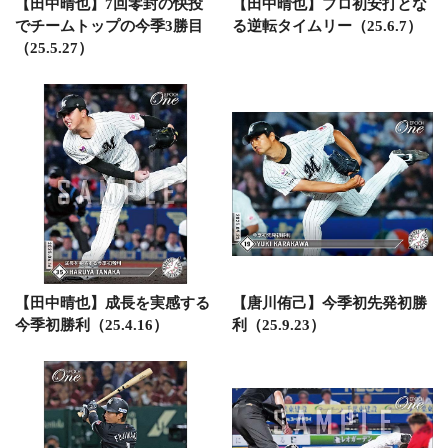
【田中晴也】7回零封の快投
【田中晴也】プロ初安打とな
でチームトップの今季3勝目
る逆転タイムリー（25.6.7）
（25.5.27）
【田中晴也】成長を実感する
【唐川侑己】今季初先発初勝
今季初勝利（25.4.16）
利（25.9.23）