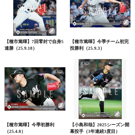
【種市篤暉】7回零封で自身5
【種市篤暉】今季チーム初完
連勝（25.9.18）
投勝利（25.9.3）
【種市篤暉】今季初勝利
【小島和哉】2025シーズン開
（25.4.8）
幕投手（3年連続3度目）