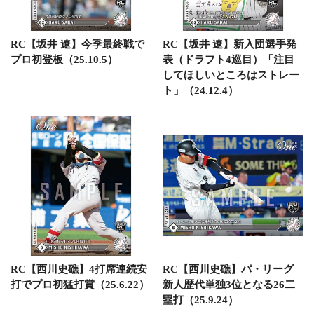
RC【坂井 遼】今季最終戦で
RC【坂井 遼】新入団選手発
プロ初登板（25.10.5）
表（ドラフト4巡目）「注目
してほしいところはストレー
ト」（24.12.4）
RC【西川史礁】4打席連続安
RC【西川史礁】パ・リーグ
打でプロ初猛打賞（25.6.22）
新人歴代単独3位となる26二
塁打（25.9.24）