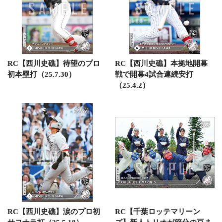
RC【西川史礁】待望のプロ
RC【西川史礁】本拠地開幕
初本塁打（25.7.30）
戦で開幕4試合連続安打
（25.4.2）
RC【西川史礁】涙のプロ初
RC【千葉ロッテマリーン