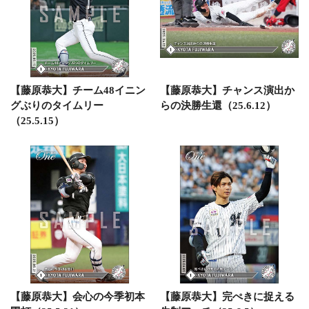
【藤原恭大】チーム48イニン
【藤原恭大】チャンス演出か
グぶりのタイムリー
らの決勝生還（25.6.12）
（25.5.15）
【藤原恭大】会心の今季初本
【藤原恭大】完ぺきに捉える