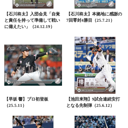
【石川柊太】入団会見「自覚
【石川柊太】本拠地に感謝の
と責任を持って準備して戦い
7回零封4勝目（25.7.21）
に備えたい」（24.12.19）
【早坂 響】プロ初登板
【池田来翔】9試合連続安打
（25.5.11）
となる先制弾（25.6.12）