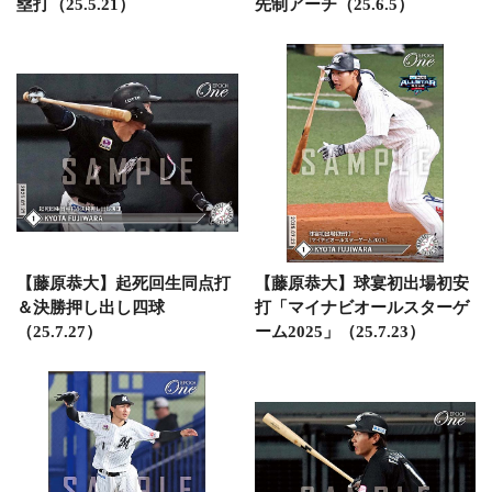
塁打（25.5.21）
先制アーチ（25.6.5）
【藤原恭大】起死回生同点打
【藤原恭大】球宴初出場初安
＆決勝押し出し四球
打「マイナビオールスターゲ
（25.7.27）
ーム2025」（25.7.23）