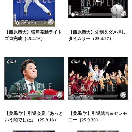
【藤原恭大】強肩発動ライト
【藤原恭大】先制＆ダメ押し
ゴロ完成（25.4.16）
タイムリー（25.4.27）
【美馬 学】引退会見「あっと
【美馬 学】引退試合＆セレモ
いう間でした」（25.9.18）
ニー（25.9.30）