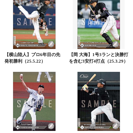
【横山陸人】プロ6年目の先
【岡 大海】1号3ランと決勝打
発初勝利（25.5.22）
を含む3安打4打点（25.3.29）