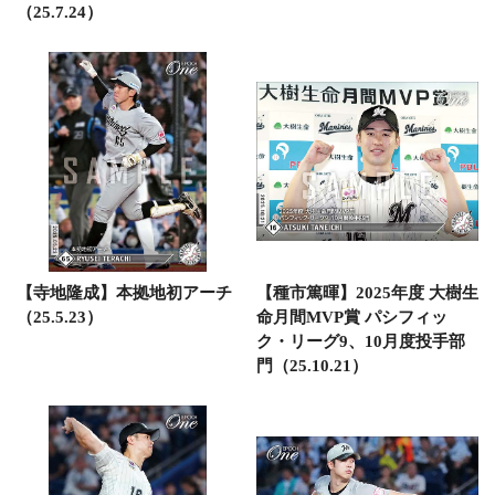
（25.7.24）
【寺地隆成】本拠地初アーチ
【種市篤暉】2025年度 大樹生
（25.5.23）
命月間MVP賞 パシフィッ
ク・リーグ9、10月度投手部
門（25.10.21）