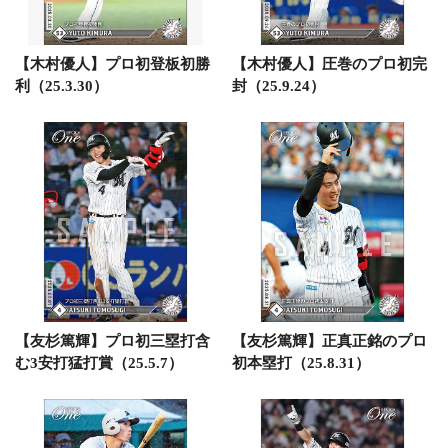
【木村優人】プロ初登板初勝
【木村優人】圧巻のプロ初完
利（25.3.30）
封（25.9.24）
【友杉篤輝】プロ初三塁打含
【友杉篤輝】正真正銘のプロ
む3安打猛打賞（25.5.7）
初本塁打（25.8.31）