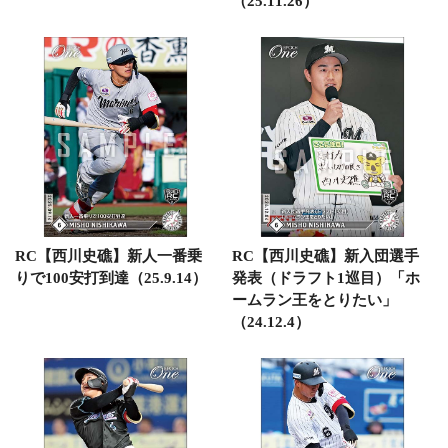
（25.11.26）
RC【西川史礁】新人一番乗
RC【西川史礁】新入団選手
りで100安打到達（25.9.14）
発表（ドラフト1巡目）「ホ
ームラン王をとりたい」
（24.12.4）