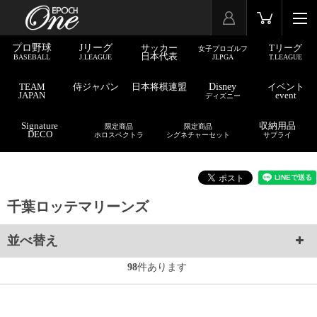
プロ野球
Jリーグ
サッカー
Tリーグ
女子プロゴルフ
日本代表
BASEBALL
J.LEAGUE
JLPGA
T.LEAGUE
TEAM
侍ジャパン
日本将棋連盟
Disney
イベント
JAPAN
event
ディズニー
Signature
収納用品
限定商品
限定商品
DECO
ホロスペクトラ
シグネチャーセット
サプライ
千葉ロッテマリーンズ
並べ替え
98
件あります