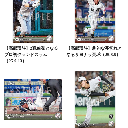
【髙部瑛斗】2戦連発となる
【髙部瑛斗】劇的な幕切れと
プロ初グランドスラム
なるサヨナラ死球（25.6.5）
（25.9.13）