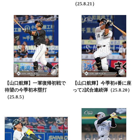
（25.8.21）
【山口航輝】一軍復帰初戦で
【山口航輝】今季初4番に座
待望の今季初本塁打
って2試合連続弾（25.8.20）
（25.8.5）