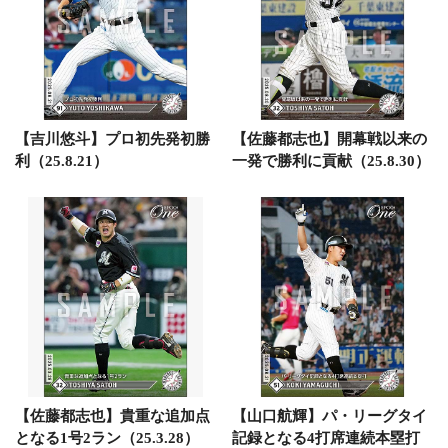
【吉川悠斗】プロ初先発初勝
【佐藤都志也】開幕戦以来の
利（25.8.21）
一発で勝利に貢献（25.8.30）
【佐藤都志也】貴重な追加点
【山口航輝】パ・リーグタイ
となる1号2ラン（25.3.28）
記録となる4打席連続本塁打