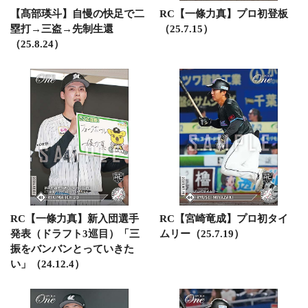
【髙部瑛斗】自慢の快足で二
RC【一條力真】プロ初登板
塁打→三盗→先制生還
（25.7.15）
（25.8.24）
RC【一條力真】新入団選手
RC【宮崎竜成】プロ初タイ
発表（ドラフト3巡目）「三
ムリー（25.7.19）
振をバンバンとっていきた
い」（24.12.4）