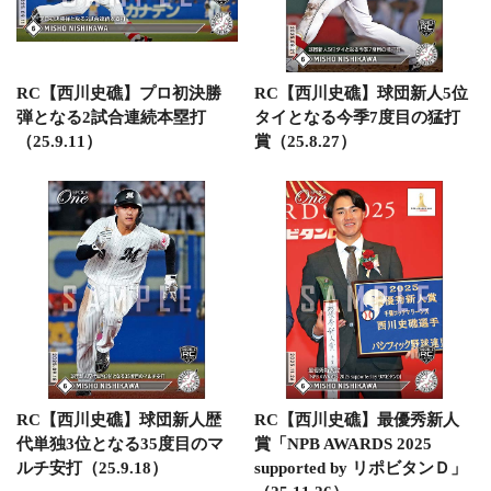
RC【西川史礁】プロ初決勝
RC【西川史礁】球団新人5位
弾となる2試合連続本塁打
タイとなる今季7度目の猛打
（25.9.11）
賞（25.8.27）
RC【西川史礁】球団新人歴
RC【西川史礁】最優秀新人
代単独3位となる35度目のマ
賞「NPB AWARDS 2025
ルチ安打（25.9.18）
supported by リポビタンＤ」